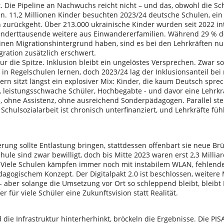
. Die Pipeline an Nachwuchs reicht nicht – und das, obwohl die Sc
en. 11,2 Millionen Kinder besuchten 2023/24 deutsche Schulen, ein
n zurückgeht. Über 213.000 ukrainische Kinder wurden seit 2022 i
underttausende weitere aus Einwandererfamilien. Während 29 % d
inen Migrationshintergrund haben, sind es bei den Lehrkräften nur
gration zusätzlich erschwert.
ur die Spitze. Inklusion bleibt ein ungelöstes Versprechen. Zwar so
in Regelschulen lernen, doch 2023/24 lag der Inklusionsanteil bei n
rn sitzt längst ein explosiver Mix: Kinder, die kaum Deutsch sprec
leistungsschwache Schüler, Hochbegabte - und davor eine Lehrkraft
, ohne Assistenz, ohne ausreichend Sonderpädagogen. Parallel ste
Schulsozialarbeit ist chronisch unterfinanziert, und Lehrkräfte fühl
ierung sollte Entlastung bringen, stattdessen offenbart sie neue B
chule sind zwar bewilligt, doch bis Mitte 2023 waren erst 2,3 Millia
Viele Schulen kämpfen immer noch mit instabilem WLAN, fehlend
agogischem Konzept. Der Digitalpakt 2.0 ist beschlossen, weitere 
 aber solange die Umsetzung vor Ort so schleppend bleibt, bleibt 
 für viele Schüler eine Zukunftsvision statt Realität.
die Infrastruktur hinterherhinkt, bröckeln die Ergebnisse. Die PIS