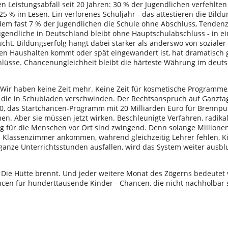
n Leistungsabfall seit 20 Jahren: 30 % der Jugendlichen verfehlte
5 % im Lesen. Ein verlorenes Schuljahr - das attestieren die Bild
dem fast 7 % der Jugendlichen die Schule ohne Abschluss, Tendenz
ugendliche in Deutschland bleibt ohne Hauptschulabschluss - in e
ucht. Bildungserfolg hängt dabei stärker als anderswo von soziale
en Haushalten kommt oder spät eingewandert ist, hat dramatisch 
lüsse. Chancenungleichheit bleibt die härteste Währung im deut
: Wir haben keine Zeit mehr. Keine Zeit für kosmetische Programme,
e, die in Schubladen verschwinden. Der Rechtsanspruch auf Ganzta
2.0, das Startchancen-Programm mit 20 Milliarden Euro für Brennpu
en. Aber sie müssen jetzt wirken. Beschleunigte Verfahren, radika
g für die Menschen vor Ort sind zwingend. Denn solange Millionen
m Klassenzimmer ankommen, während gleichzeitig Lehrer fehlen, 
ganze Unterrichtsstunden ausfallen, wird das System weiter ausbl
t. Die Hütte brennt. Und jeder weitere Monat des Zögerns bedeutet
cen für hunderttausende Kinder - Chancen, die nicht nachholbar 