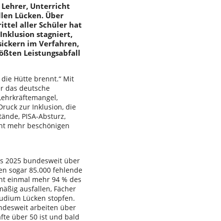
 Lehrer, Unterricht
llen Lücken. Über
ttel aller Schüler hat
Inklusion stagniert,
sickern im Verfahren,
ößten Leistungsabfall
die Hütte brennt.“ Mit
er das deutsche
Lehrkräftemangel,
uck zur Inklusion, die
tände, PISA-Absturz,
icht mehr beschönigen
bis 2025 bundesweit über
ten sogar 85.000 fehlende
cht einmal mehr 94 % des
mäßig ausfallen, Fächer
tudium Lücken stopfen.
undesweit arbeiten über
äfte über 50 ist und bald