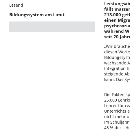
Leistungsab
Lesend
fällt masse
Bildungssystem am Limit
213.000 gef
einen Migra
psychosozia
während WLA
seit 20 Jah
„Wir brauche
diesen Worte
Bildungssyst
wachsende An
Integration 
steigende Ab
kann. Das Sy
Die Fakten s
25.000 Lehrkr
Lehrer für r
Unterrichts a
nicht mehr u
Im Schuljahr 
43 % der Lehr