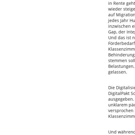
in Rente geht
wieder steig
auf Migratio
jedes Jahr H
inzwischen e
Gap, der Inte
Und das ist n
Förderbedarf 
Klassenzimme
Behinderung, 
stemmen soll
Belastungen, 
gelassen.
Die Digitalis
DigitalPakt S
ausgegeben. 
unklarem päd
versprochen -
Klassenzimmer
Und während 