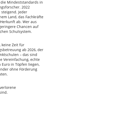
n die Mindeststandards in
ungsforscher. 2022
 steigend. Jeder
inem Land, das Fachkräfte
r Herkunft ab. Wer aus
geringere Chancen auf
schen Schulsystem.
 keine Zeit für
gsbetreuung ab 2026, der
nktschulen – das sind
le Vereinfachung, echte
 Euro in Töpfen liegen,
Kinder ohne Förderung
uten.
 verlorene
sind.