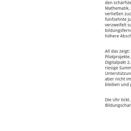
den schärfste
Mathematik, 2
verließen zu
fünfzehnte J
verzweifelt s
bildungsfern
höhere Absch
All das zeigt
Pilotprojekt
Digitalpakt 
riesige Summ
Unterstützun
aber nicht i
bleiben und 
Die Uhr tick
Bildungschan