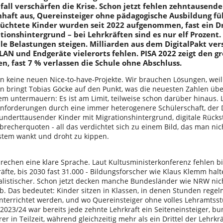
fall verschärfen die Krise. Schon jetzt fehlen zehntausende
nhaft aus, Quereinsteiger ohne pädagogische Ausbildung fü
lüchtete Kinder wurden seit 2022 aufgenommen, fast ein Dri
tionshintergrund – bei Lehrkräften sind es nur elf Prozent. 
le Belastungen steigen. Milliarden aus dem DigitalPakt ver
N und Endgeräte vielerorts fehlen. PISA 2022 zeigt den gr
ren, fast 7 % verlassen die Schule ohne Abschluss.
n keine neuen Nice-to-have-Projekte. Wir brauchen Lösungen, weil 
n bringt Tobias Göcke auf den Punkt, was die neuesten Zahlen üb
em untermauern: Es ist am Limit, teilweise schon darüber hinaus. 
forderungen durch eine immer heterogenere Schülerschaft, der Dr
hunderttausender Kinder mit Migrationshintergrund, digitale Rücks
brecherquoten - all das verdichtet sich zu einem Bild, das man n
stem wankt und droht zu kippen.
prechen eine klare Sprache. Laut Kultusministerkonferenz fehlen 
äfte, bis 2030 fast 31.000 - Bildungsforscher wie Klaus Klemm hal
ealistischer. Schon jetzt decken manche Bundesländer wie NRW ni
b. Das bedeutet: Kinder sitzen in Klassen, in denen Stunden regel
nterrichtet werden, und wo Quereinsteiger ohne volles Lehramtss
2023/24 war bereits jede zehnte Lehrkraft ein Seiteneinsteiger, b
er in Teilzeit, während gleichzeitig mehr als ein Drittel der Lehrkr