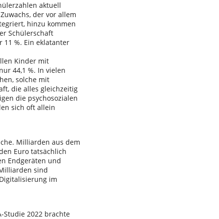
hülerzahlen aktuell
 Zuwachs, der vor allem
ntegriert, hinzu kommen
er Schülerschaft
 11 %. Ein eklatanter
llen Kinder mit
ur 44,1 %. In vielen
hen, solche mit
, die alles gleichzeitig
igen die psychosozialen
en sich oft allein
rüche. Milliarden aus dem
rden Euro tatsächlich
en Endgeräten und
Milliarden sind
Digitalisierung im
A-Studie 2022 brachte