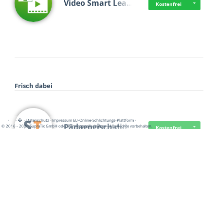
Video Smart Lea…
Kostenfrei
Frisch dabei
·
·
·
Datenschutz
·
Impressum
EU-Online-Schlichtungs-Plattform
·
Pädagogisch-did…
© 2016 - 2026 SupraTix GmbH oder Partnergesellschaften - Alle Rechte vorbehalten.
Kostenfrei
Mittelstand Dig…
Kostenfrei