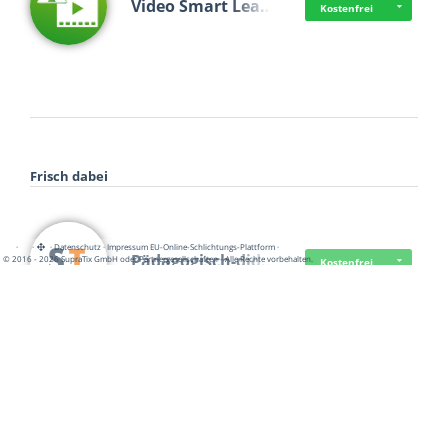
Video Smart Lea…
Kostenfrei
Frisch dabei
·
·
·
Datenschutz
·
Impressum
EU-Online-Schlichtungs-Plattform
·
Pädagogisch-did…
© 2016 - 2026 SupraTix GmbH oder Partnergesellschaften - Alle Rechte vorbehalten.
Kostenfrei
Mittelstand Dig…
Kostenfrei