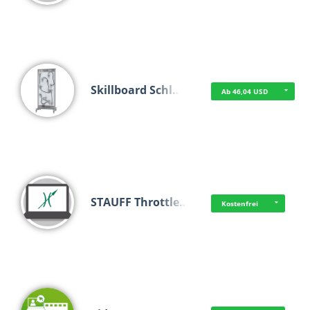
Skillboard Schl…
Ab 46,04 USD
STAUFF Throttle…
Kostenfrei