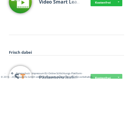
Video Smart Lea…
Kostenfrei
Frisch dabei
·
·
·
Datenschutz
·
Impressum
EU-Online-Schlichtungs-Plattform
·
Pädagogisch-did…
© 2016 - 2026 SupraTix GmbH oder Partnergesellschaften - Alle Rechte vorbehalten.
Kostenfrei
Mittelstand Dig…
Kostenfrei