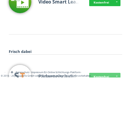
Video Smart Lea…
Kostenfrei
Frisch dabei
·
·
·
Datenschutz
·
Impressum
EU-Online-Schlichtungs-Plattform
·
Pädagogisch-did…
© 2016 - 2026 SupraTix GmbH oder Partnergesellschaften - Alle Rechte vorbehalten.
Kostenfrei
Mittelstand Dig…
Kostenfrei