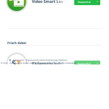
Video Smart Lea…
Kostenfrei
Frisch dabei
·
·
·
Datenschutz
·
Impressum
EU-Online-Schlichtungs-Plattform
·
Pädagogisch-did…
© 2016 - 2026 SupraTix GmbH oder Partnergesellschaften - Alle Rechte vorbehalten.
Kostenfrei
Mittelstand Dig…
Kostenfrei