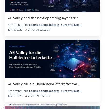
AE Valley and the next operating layer for t…
VERÖFFENTLICHT
TOBIAS GOECKE (GÖCKE) - SUPRATIX GMBH
JUNI 8, 2026 | 3 MINUTEN LESEZEIT
AE Valley für die Halbleiter-Lieferkette: Wa…
VERÖFFENTLICHT
TOBIAS GOECKE (GÖCKE) - SUPRATIX GMBH
JUNI 8, 2026 | 4 MINUTEN LESEZEIT
·
·
·
Datenschutz
·
Impressum
EU-Online-Schlichtungs-Plattform
·
© 2016 - 2026 SupraTix GmbH oder Partnergesellschaften - Alle Rechte vorbehalten.