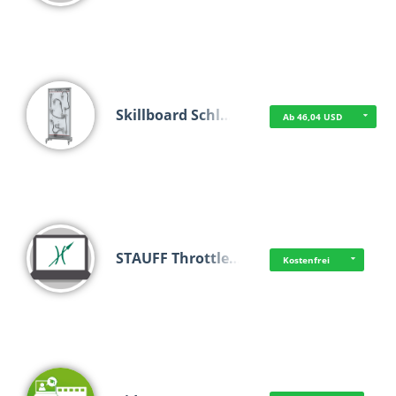
Skillboard Schl…
Ab 46,04 USD
STAUFF Throttle…
Kostenfrei