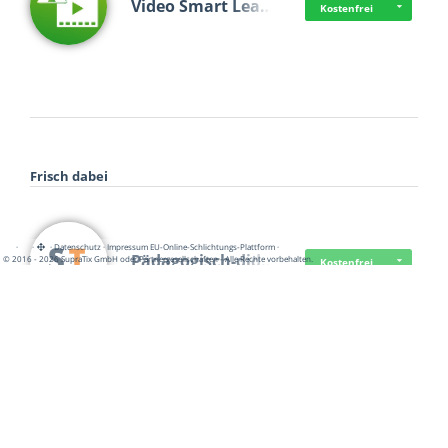
Video Smart Lea…
Kostenfrei
Frisch dabei
·
·
·
Datenschutz
·
Impressum
EU-Online-Schlichtungs-Plattform
·
Pädagogisch-did…
© 2016 - 2026 SupraTix GmbH oder Partnergesellschaften - Alle Rechte vorbehalten.
Kostenfrei
Mittelstand Dig…
Kostenfrei